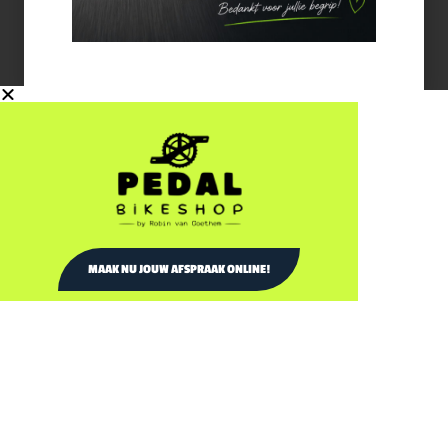
Info
Wij zijn gesloten op 20, 21, 22 en
23 juli en op 7 en 8 augustus.
Een fijne vakantie!
MAAK NU JOUW AFSPRAAK ONLINE!